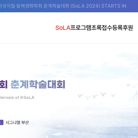
한국지질·동맥경화학회 춘계학술대회 (SoLA 2024) STARTS IN
SoLA
프로그램
초록접수
등록
후원
초대의글
Program at a Glance
초록접수 안내
사전등록 안내
후원
조직위원회
Program Details
초록접수 바로가기
사전등록 바로가기
전시 안내 (도
행사장
Speakers
발표 준비 안내
Social Event
숙박
Joint Symposia
공지사항
Research Group Sessions
Commitee Sessions
Satellite Symposia