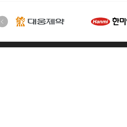
한국지질·동맥경화학회
[04168] 서울시 마포구 마포대로 68, 마포아크로타워 707호
T. 02)3272-5330
F. 02)3272-5331
E. ksla@lipid.or.kr
사업자등록번
준비사무국 (플랜베어)
[07806] 서울시 강서구 공항대로 220 우성에스비타워 2차 1101호