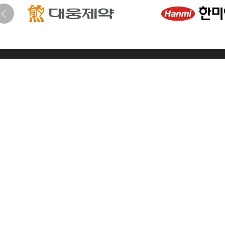
한국지질·동맥경화학회
[04168] 서울시 마포구 마포대로 68, 마포아크로타워 707호
T. 02)3272-5330
F. 02)3272-5331
E. ksla@lipid.or.kr
사업자등록번
준비사무국 (플랜베어)
[07806] 서울시 강서구 공항대로 220 우성에스비타워 2차 1101호
T. 02)6734-1011/1015
F. 02)6734-1009
E. sola2024@planbea