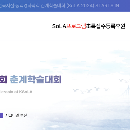
한국지질·동맥경화학회 춘계학술대회 (SoLA 2024) STARTS IN
SoLA
프로그램
초록접수
등록
후원
초대의글
Program at a Glance
초록접수 안내
사전등록 안내
후원
조직위원회
Program Details
초록접수 바로가기
사전등록 바로가기
전시 안내 (도
행사장
Speakers
발표 준비 안내
Social Event
숙박
Joint Symposia
공지사항
Research Group Sessions
Commitee Sessions
Satellite Symposia