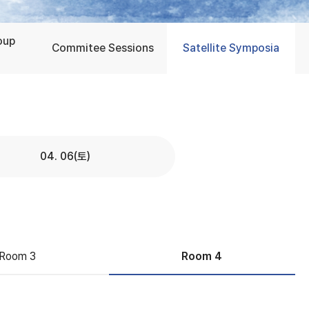
oup
Commitee Sessions
Satellite Symposia
04. 06(토)
Room 3
Room 4