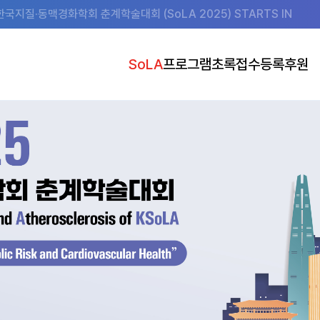
한국지질·동맥경화학회 춘계학술대회 (SoLA 2025) STARTS IN
SoLA
프로그램
초록접수
등록
후원
초대의글
Program at a Glance
초록접수 안내
사전등록 안내
스폰서
조직위원회
Program Details
초록접수 바로가기
사전등록 바로가기
전시 안내 (도
행사장
Speakers
발표 준비 안내
사전등록(단체) 바로가기
공지사항
Plenary Lecture
소셜 이벤트
Main Symposia
Satellite Symposia