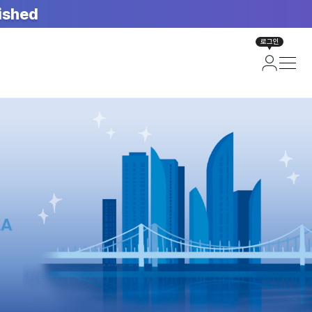
ished
로그인
면)