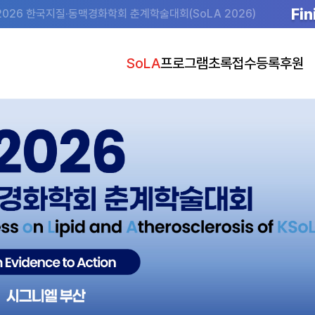
Fin
2026 한국지질·동맥경화학회 춘계학술대회(SoLA 2026)
SoLA
프로그램
초록접수
등록
후원
초대의글
Program at a Glance
초록접수 안내
사전등록 안내
후원
조직위원회
Program Details
초록접수 바로가기
사전등록 바로가기
전시 안내 (도
행사장
Speakers
발표 준비 안내
사전등록(단체) 바로가기
숙박
Plenary Lectures
공지사항
Main Symposia
Satellite Symposia
Oral Presentations