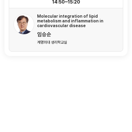
14:50~15:20
Molecular integration of lipid
metabolism and inflammation in
cardiovascular disease
임승순
계명의대 생리학교실