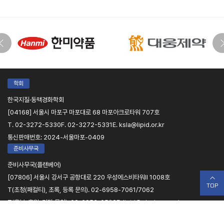
학회
한국지질·동맥경화학회
[04168] 서울시 마포구 마포대로 68 마포아크로타워 707호
T. 02-3272-5330
F. 02-3272-5331
E. ksla@lipid.or.kr
통신판매번호: 2024-서울마포-0409
준비사무국
준비사무국(플랜베어)
[07806] 서울시 강서구 공항대로 220 우성에스비타워II 1008호
TOP
T(초청(패컬티), 초록, 등록 문의). 02-6958-7061/7062
T(홍보, 후원, 기타 문의). 02-6953-0582
E. lipid@planbear.co.kr