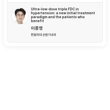
Ultra–low-dose triple FDC in
hypertension: a new initial treatment
paradigm and the patients who
benefit
이종영
한림의대 순환기내과