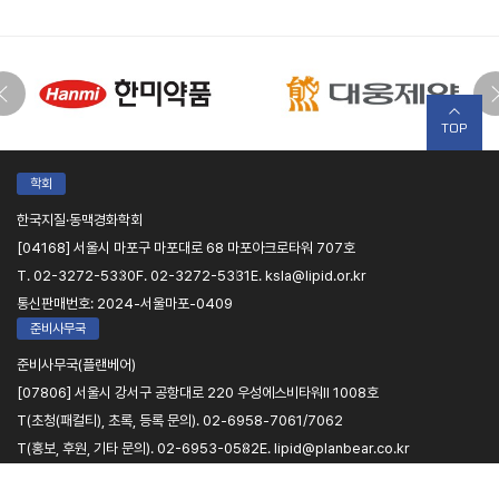
TOP
학회
한국지질·동맥경화학회
[04168] 서울시 마포구 마포대로 68 마포아크로타워 707호
T. 02-3272-5330
F. 02-3272-5331
E. ksla@lipid.or.kr
통신판매번호: 2024-서울마포-0409
준비사무국
준비사무국(플랜베어)
[07806] 서울시 강서구 공항대로 220 우성에스비타워II 1008호
T(초청(패컬티), 초록, 등록 문의). 02-6958-7061/7062
T(홍보, 후원, 기타 문의). 02-6953-0582
E. lipid@planbear.co.kr