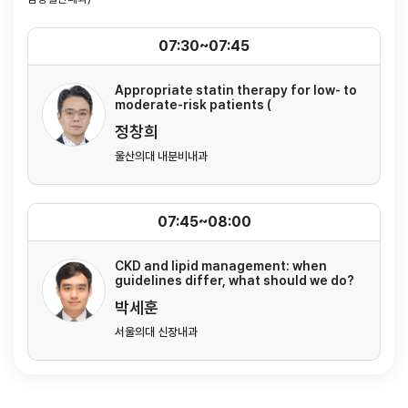
07:30~07:45
Appropriate statin therapy for low- to
moderate-risk patients (
정창희
울산의대 내분비내과
07:45~08:00
CKD and lipid management: when
guidelines differ, what should we do?
박세훈
서울의대 신장내과