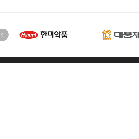
학회
한국지질·동맥경화학회
[04168] 서울시 마포구 마포대로 68 마포아크로타워 707호
T. 02-3272-5330
F. 02-3272-5331
E. ksla@lipid.or.kr
통신판매번
준비사무국