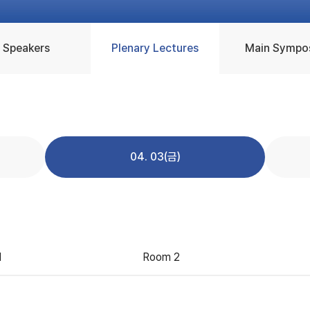
Speakers
Plenary Lectures
Main Sympo
04. 03(금)
1
Room 2