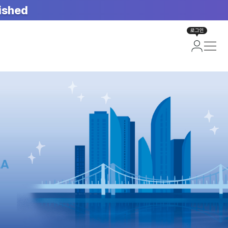
ished
로그인
면)