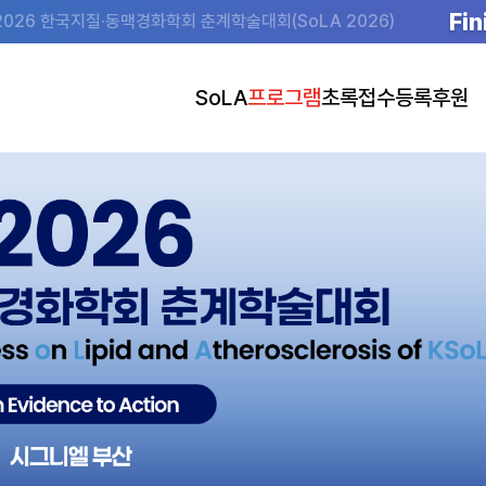
Fin
2026 한국지질·동맥경화학회 춘계학술대회(SoLA 2026)
SoLA
프로그램
초록접수
등록
후원
초대의글
Program at a Glance
초록접수 안내
사전등록 안내
후원
조직위원회
Program Details
초록접수 바로가기
사전등록 바로가기
전시 안내 (도
행사장
Speakers
발표 준비 안내
사전등록(단체) 바로가기
숙박
Plenary Lectures
공지사항
Main Symposia
Satellite Symposia
Oral Presentations