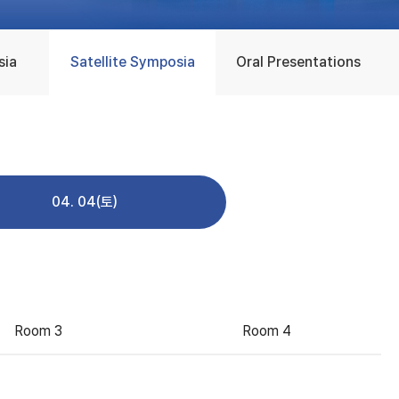
sia
Satellite Symposia
Oral Presentations
04. 04(토)
Room 3
Room 4