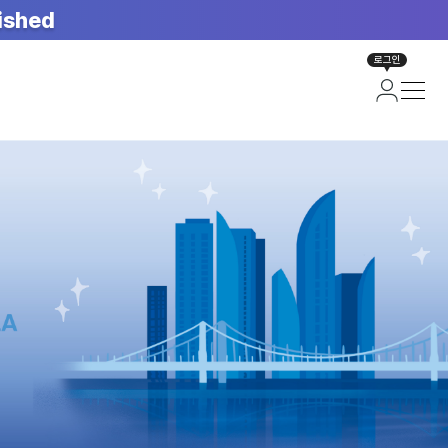
ished
로그인
면)