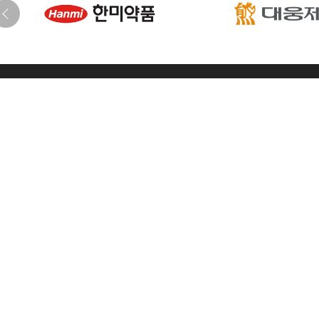
학회
한국지질·동맥경화학회
[04168] 서울시 마포구 마포대로 68 마포아크로타워 707호
T. 02-3272-5330
F. 02-3272-5331
E. ksla@lipid.or.kr
통신판매번
준비사무국
준비사무국(플랜베어)
[07806] 서울시 강서구 공항대로 220 우성에스비타워II 1008호
T(초청(패컬티), 초록, 등록 문의). 02-6958-7061/7062
T(홍보, 