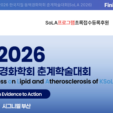
Fin
2026 한국지질·동맥경화학회 춘계학술대회(SoLA 2026)
SoLA
프로그램
초록접수
등록
후원
초대의글
Program at a Glance
초록접수 안내
사전등록 안내
후원
조직위원회
Program Details
초록접수 바로가기
사전등록 바로가기
전시 안내 (도
행사장
Speakers
발표 준비 안내
사전등록(단체) 바로가기
숙박
Plenary Lectures
공지사항
Main Symposia
Satellite Symposia
Oral Presentations