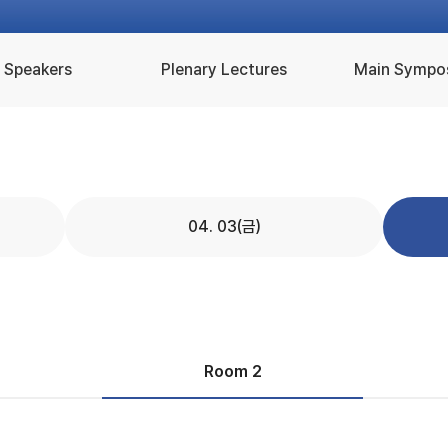
Speakers
Plenary Lectures
Main Sympo
04. 03(금)
1
Room 2