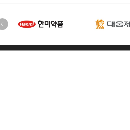
학회
한국지질·동맥경화학회
[04168] 서울시 마포구 마포대로 68 마포아크로타워 707호
T. 02-3272-5330
F. 02-3272-5331
E. ksla@lipid.or.kr
통신판매번
준비사무국
준비사무국(플랜베어)