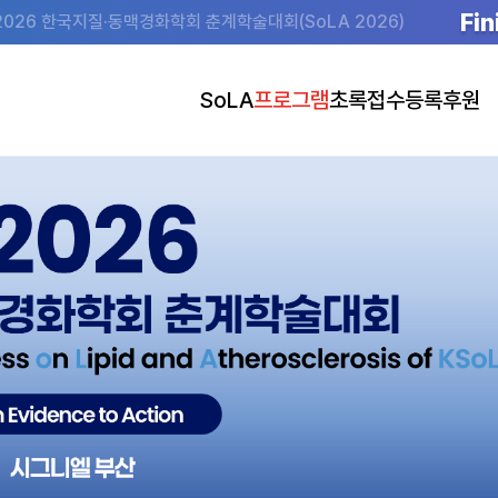
Fin
2026 한국지질·동맥경화학회 춘계학술대회(SoLA 2026)
SoLA
프로그램
초록접수
등록
후원
초대의글
Program at a Glance
초록접수 안내
사전등록 안내
후원
조직위원회
Program Details
초록접수 바로가기
사전등록 바로가기
전시 안내 (도
행사장
Speakers
발표 준비 안내
사전등록(단체) 바로가기
숙박
Plenary Lectures
공지사항
Main Symposia
Satellite Symposia
Oral Presentations