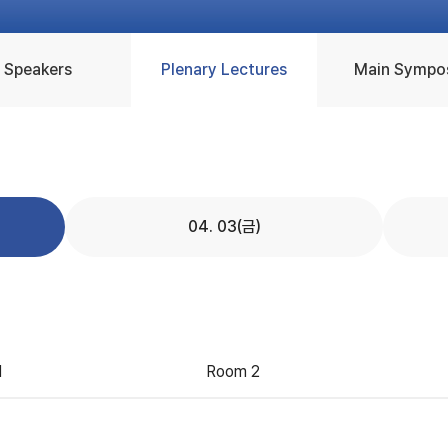
Speakers
Plenary Lectures
Main Sympo
04. 03(금)
1
Room 2