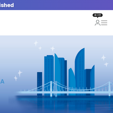
ished
로그인
면)